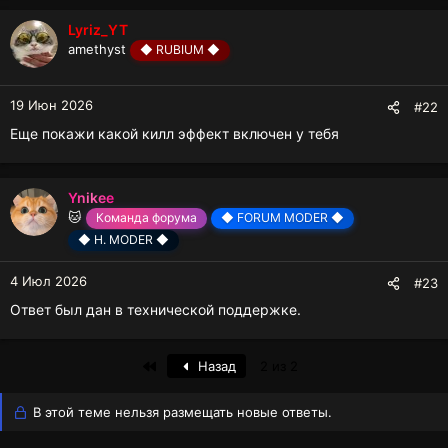
Lyriz_YT
amethyst
◆ RUBIUM ◆
19 Июн 2026
#22
Еще покажи какой килл эффект включен у тебя
Ynikee
🐱
Команда форума
◆ FORUM MODER ◆
◆ H. MODER ◆
4 Июл 2026
#23
Ответ был дан в технической поддержке.
First
Назад
2 из 2
В этой теме нельзя размещать новые ответы.