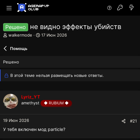
не видно эффекты убийств
Решено
А
Д
walkermode
17 Июн 2026
в
а
т
т
Помощь
о
а
р
н
Решено
т
а
е
ч
м
а
В этой теме нельзя размещать новые ответы.
ы
л
а
Lyriz_YT
amethyst
◆ RUBIUM ◆
19 Июн 2026
#21
У тебя включен мод particle?