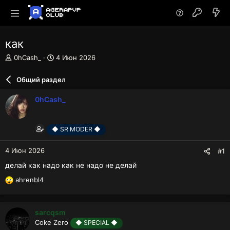
как
А
Д
0hCash_
4 Июн 2026
в
а
т
т
Общий раздел
о
а
р
н
0hCash_
т
а
е
ч
м
а
◆ SR MODER ◆
ы
л
а
4 Июн 2026
#1
делай как надо как не надо не делай
ahrenbl4
Р
е
а
к
sarcqsm
ц
Coke Zero
◆ SPECIAL ◆
и