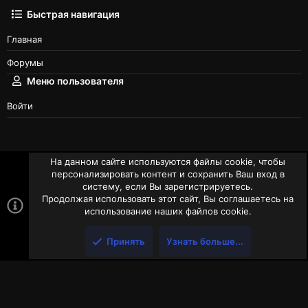
Быстрая навигация
Главная
Форумы
Меню пользователя
Войти
На данном сайте используются файлы cookie, чтобы
UI.X Dark 2
Russian (RU)
персонализировать контент и сохранить Ваш вход в
систему, если Вы зарегистрируетесь.
Условия и правила
Политика конфиденциальности
Помощь
Продолжая использовать этот сайт, Вы соглашаетесь на
Главная
R
использование наших файлов cookie.
S
S
Принять
Узнать больше...
Style by ThemeHouse
Сверху
Снизу